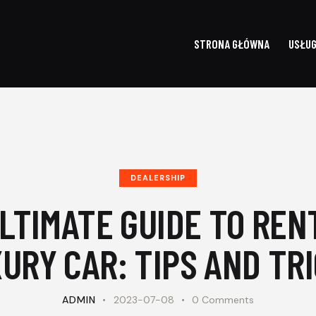
STRONA GŁÓWNA
USŁUG
STRONA GŁÓWNA
DEALERSHIP
LTIMATE GUIDE TO REN
URY CAR: TIPS AND TR
ADMIN
2023-07-08
0
Comments