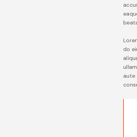
accu
eaque
beata
Lorem
do e
aliqu
ullam
aute 
conse