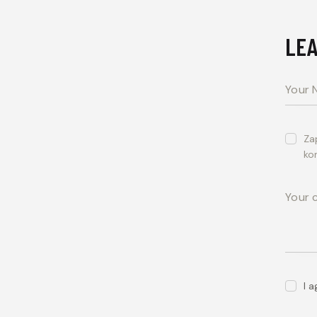
LEA
Za
ko
I 