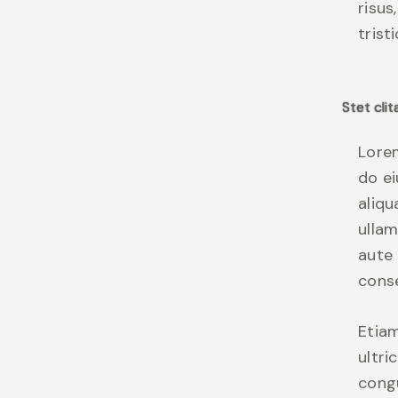
risus
trist
Stet cli
Lorem
do e
aliqu
ullam
aute 
conse
Etiam
ultri
congu