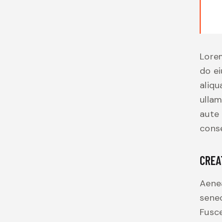
Lorem
do e
aliqu
ullam
aute 
conse
CREA
Aenea
senec
Fusce