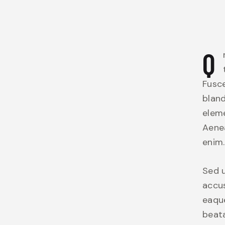
Q
Fusce
bland
eleme
Aenea
enim.
Sed u
accu
eaque
beata