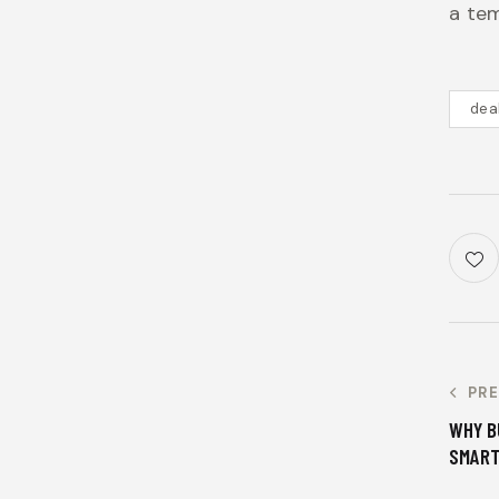
a tem
dea
PR
WHY B
SMART