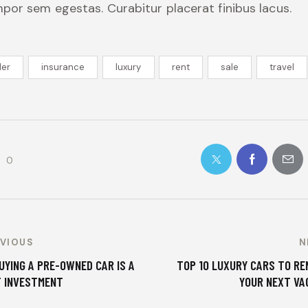
por sem egestas. Curabitur placerat finibus lacus.
ler
insurance
luxury
rent
sale
travel
0
EVIOUS
N
UYING A PRE-OWNED CAR IS A
TOP 10 LUXURY CARS TO RE
 INVESTMENT
YOUR NEXT VA