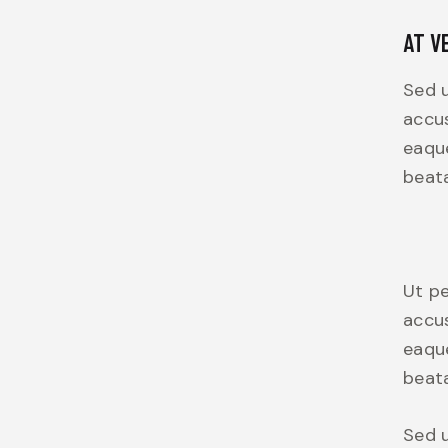
AT V
Sed u
accu
eaque
beata
Ut pe
accu
eaque
beata
Sed u