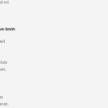
id mi
vin Smith
sed
Duis
met,
us
erat,